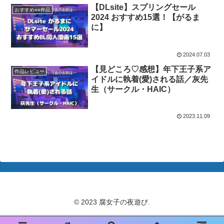
【DLsite】スプリングセール
おすすめ○○作品
2024 おすすめ15選！【がるま
に】
2024.07.03
【見どころ♡感想】年下王子系ア
作品レビュー
イドルに執着(愛)される話／灰先
生（サークル・HAIC）
2023.11.09
© 2023 腐女子の夜遊び.