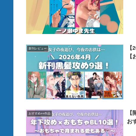
【
新刊レビュー
【
【
おすすめ○○作品
お