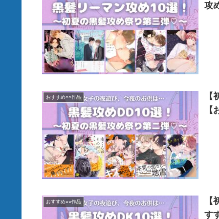
攻
【
おすすめ○○作品
【
【
おすすめ○○作品
す