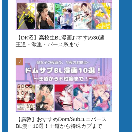
【DK沼】高校生BL漫画おすすめ30選！
王道・激重・バース系まで
【腐教】おすすめDom/Subユニバース
BL漫画10選！王道から特殊カプまで