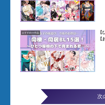
【
おすすめ○○作品
【
次