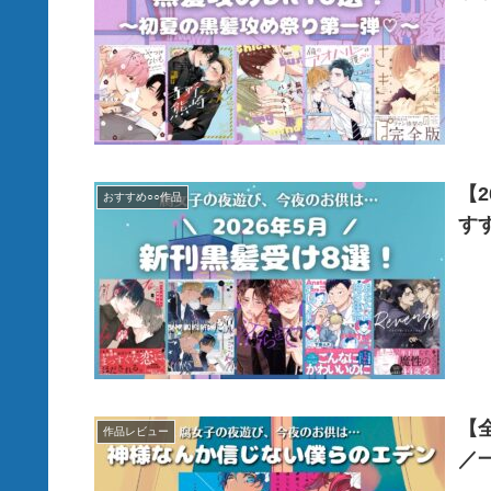
【
おすすめ○○作品
す
【
作品レビュー
／