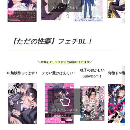
スクロールできます
【ただの性癖】フェチBL！
＼
画像をクリックすると詳細にトビます
／
様子のおかしい
18禁版待ってます！
デカい受けはえろい！
背徳ドＭ警察
Sub×Dom！
スクロールできます