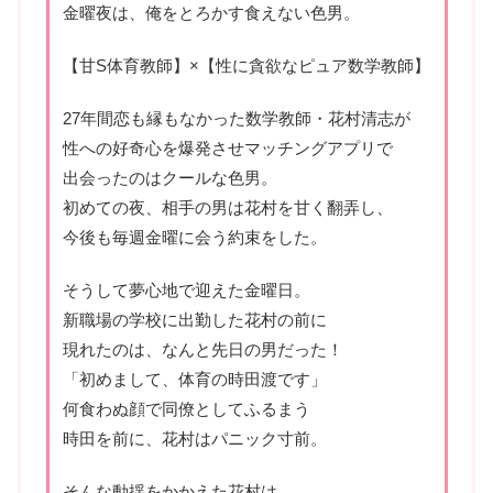
金曜夜は、俺をとろかす食えない色男。
【甘S体育教師】×【性に貪欲なピュア数学教師】
27年間恋も縁もなかった数学教師・花村清志が
性への好奇心を爆発させマッチングアプリで
出会ったのはクールな色男。
初めての夜、相手の男は花村を甘く翻弄し、
今後も毎週金曜に会う約束をした。
そうして夢心地で迎えた金曜日。
新職場の学校に出勤した花村の前に
現れたのは、なんと先日の男だった！
「初めまして、体育の時田渡です」
何食わぬ顔で同僚としてふるまう
時田を前に、花村はパニック寸前。
そんな動揺をかかえた花村は