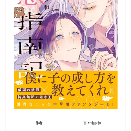
作者
百々地さ和