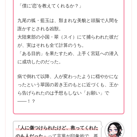
「僕に’恋’を教えてくれるか？」
九尾の狐・藍玉は、類まれな美貌と頭脳で人間を
誑かすとされる凶獣。
大陸東部の小国・翠（スイ）にて捕らわれた彼だ
が、実はそれも全て計算のうち。
「ある目的」を果たすため、上手く宮廷への潜入
に成功したのだった。
病で倒れて以降、人が変わったように穏やかにな
ったという翠国の若き王のもとに近づくも、王か
ら告げられたのは予想もしない「お願い」で
――！？
「人に傷つけられたけど、救ってくれた
のも人だった」
って言葉が印象的で、孤