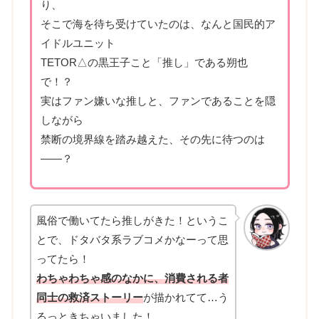
り、
そこで海を待ち受けていたのは、なんと国民的ア
イドルユニット
TETOR△の黒王子こと「推し」である朔也
で！？
実はファン嫌いな推しと、ファンであることを隠
しながら
禁断の境界線を踏み越えた、その先に待つのは
――？
風俗で働いてたら推しがきた！というこ
とで、ドタバタ系ラブコメかなーって思
ってたら！
わちゃわちゃ感のなかに、消費される者
同士の救済ストーリー
が描かれてて…う
るっときちゃいました！