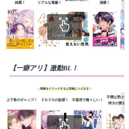
純愛！
リアルな葛藤！
溺愛！
スクロールできます
【一癖アリ】激動BL！
＼
画像をクリックすると詳細にトビます
／
不憫な受けに
上下巻のギャップ！
ドロドロの欲望！
不器用で痛々しい！
特大の愛を！