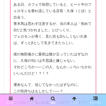
ある日、カフェで休憩していると、ヒート中のフ
ェロモンを垂れ流している店長・久保（くぼ）と
出会う。
青木馬は思わず注意するが、当の本人は「初めて
Ωだと気づかれました」とびっくり。
フェロモンが薄く、見た目もΩらしくない久保
は、ずっとβとして生きてきたらしい。
彼の無防備さに最初は腹が立っていたはずなの
に、久保の匂いは不思議と嫌じゃない。
それどころか――この人、なんか…いちいちかわ
いいんだけど！？！？
運命なんて、信じてなかったはずなのに。
この気持ちはもしかして――？
おっきい愛があふれる、オメガバース・ラブ！！
メニュー
ホーム
検索
トップ
サイドバー