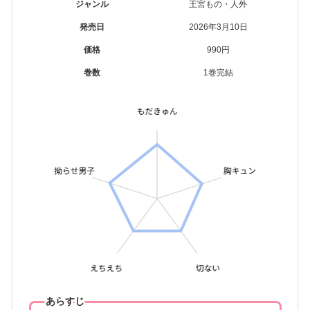
ジャンル
王宮もの・人外
発売日
2026年3月10日
価格
990円
巻数
1巻完結
あらすじ