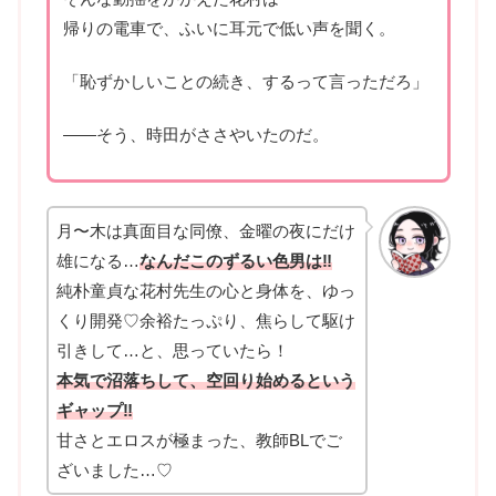
帰りの電車で、ふいに耳元で低い声を聞く。
「恥ずかしいことの続き、するって言っただろ」
――そう、時田がささやいたのだ。
月〜木は真面目な同僚、金曜の夜にだけ
雄になる…
なんだこのずるい色男は‼
純朴童貞な花村先生の心と身体を、ゆっ
くり開発♡余裕たっぷり、焦らして駆け
引きして…と、思っていたら！
本気で沼落ちして、空回り始めるという
ギャップ‼
甘さとエロスが極まった、教師BLでご
ざいました…♡