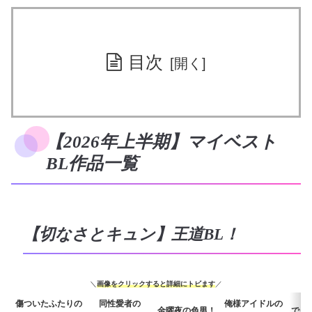
目次
【2026年上半期】マイベスト
BL作品一覧
【切なさとキュン】王道BL！
＼
画像をクリックすると詳細にトビます
／
傷ついたふたりの
同性愛者の
俺様アイドルの
金曜夜の色男！
でっ