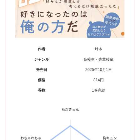
作者
峠本
ジャンル
高校生・先輩後輩
発売日
2025年10月1日
価格
814円
巻数
1巻完結