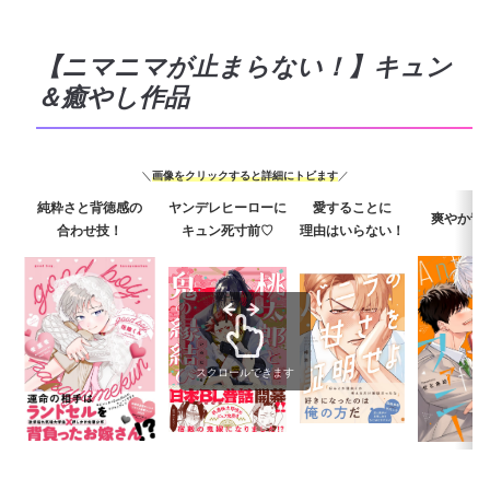
【ニマニマが止まらない！】キュン
＆癒やし作品
＼
画像をクリックすると詳細にトビます
／
純粋さと背徳感の
ヤンデレヒーローに
愛することに
爽やか青
合わせ技！
キュン死寸前♡
理由はいらない！
スクロールできます