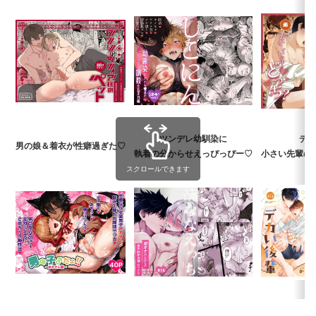
ツンデレ幼馴染に
デカ
男の娘＆着衣が性癖過ぎた♡
執着の分からせえっぴっぴー♡
小さい先輩の
スクロールできます