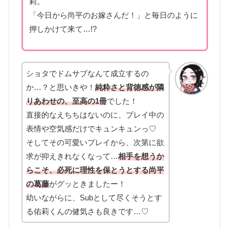
莉。
「今日から尚平のお嫁さんだ！」と毎日のように
押しかけて来て…!?
ショタでドムサブなんて成立するの
か…？と思いきや！
純粋さと背徳感が隣
りあわせの、至高の1冊
でした！
直接的なえちちはないのに、プレイ中の
表情や空気感だけでキュンキュンっ♡
そしてその可愛いプレイから、次第に欲
求が抑えきれなくなって…
相手を想うか
らこそ、必死に理性を保とうとする尚平
の葛藤
がグッときましたー！
幼いながらに、Subとして尽くそうとす
る佑莉くんの健気さも良きです…♡