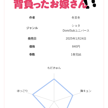
作者
冬至冬
ショタ
ジャンル
Dom/Subユニバース
発売日
2025年1月24日
価格
840円
巻数
1巻完結