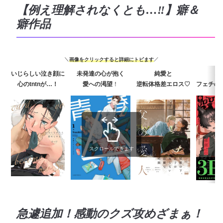
【例え理解されなくとも…‼】癖＆
癖作品
＼
画像をクリックすると詳細にトビます
／
いじらしい泣き顔
に
未発達の心が抱く
純愛と
ど
心のtntnが…！
愛への
渇望
！
逆転体格差エロス
♡
フェチの
スクロールできます
急遽追加！感動のクズ攻めざまぁ！