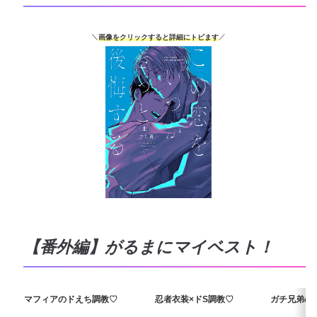
＼
画像をクリックすると詳細にトビます
／
【番外編】がるまにマイベスト！
マフィアのドえち調教♡
忍者衣装×ドS調教♡
ガチ兄弟の