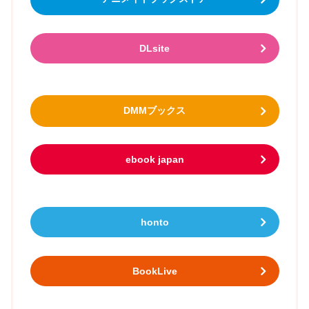
DLsite
DMMブックス
ebook japan
honto
BookLive