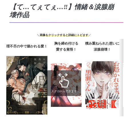
【て…てぇてぇ…‼】情緒＆涙腺崩
壊作品
＼
画像をクリックすると詳細にトビます
／
胸を締め付ける
積み重ねられた想いに
理不尽の中で築かれる愛！
愛する覚悟！
涙腺崩壊！
スクロールできます