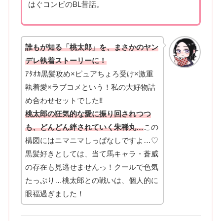
はぐコンビのBL昔話。
誰もが知る「桃太郎」を、まさかのヤン
デレ執着ストーリーに！
ｱﾀｵｶ黒髪攻め×ピュアちょろ受け×激重
執着愛×ラブコメという！私の大好物詰
め合わせセットでした‼
桃太郎の狂気的な愛に振り回されつつ
も、どんどん絆されていく朱稀丸…
この
構図にはニマニマしっぱなしですよ…♡
黒髪好きとしては、当て馬キャラ・蒼威
の存在も見逃せませんっ！クールで色気
たっぷり…桃太郎との戦いは、個人的に
眼福過ぎました！