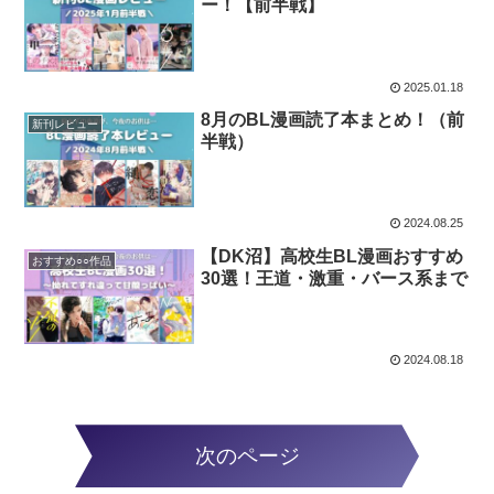
ー！【前半戦】
2025.01.18
8月のBL漫画読了本まとめ！（前
新刊レビュー
半戦）
2024.08.25
【DK沼】高校生BL漫画おすすめ
おすすめ○○作品
30選！王道・激重・バース系まで
2024.08.18
次のページ