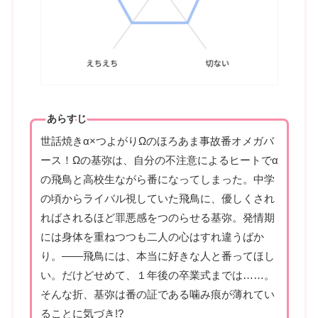
あらすじ
世話焼きα×つよがりΩのほろあま事故番オメガバ
ース！Ωの基弥は、自分の不注意によるヒートでα
の飛鳥と高校生ながら番になってしまった。中学
の頃からライバル視していた飛鳥に、優しくされ
ればされるほど罪悪感をつのらせる基弥。発情期
には身体を重ねつつも二人の心はすれ違うばか
り。――飛鳥には、本当に好きな人と番ってほし
い。だけどせめて、１年後の卒業式までは……。
そんな折、基弥は番の証である噛み痕が薄れてい
ることに気づき!?