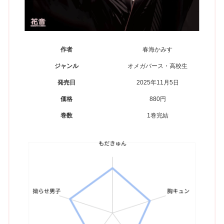
作者
春海かみす
ジャンル
オメガバース・高校生
発売日
2025年11月5日
価格
880円
巻数
1巻完結