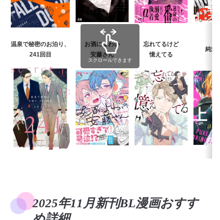
温泉で秘密のお泊り、
お酒によわい
忘れてるけど
純愛
241回目
安藤さん
憶えてる
スクロールできます
2025年11月新刊BL漫画おすす
め詳細