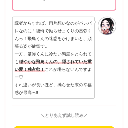
読者からすれば、両片想いなのがバレバ
レなのに！後悔で拗らせまくりの基弥く
んっ！飛鳥くんの迷惑をかけまいと、頑
張る姿が健気で…
一方、基弥くんに冷たい態度をとられて
も
穏やかな飛鳥くんの、隠されていた重
い愛！独占欲！
これが堪らないんですよ
ー♡
すれ違いが長いほど、拗らせた末の幸福
感が最高っ‼
＼とりあえず試し読み／