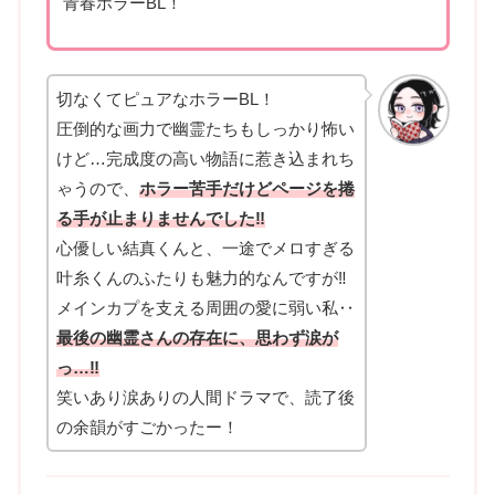
青春ホラーBL！
切なくてピュアなホラーBL！
圧倒的な画力で幽霊たちもしっかり怖い
けど…完成度の高い物語に惹き込まれち
ゃうので、
ホラー苦手だけどページを捲
る手が止まりませんでした‼
心優しい結真くんと、一途でメロすぎる
叶糸くんのふたりも魅力的なんですが‼
メインカプを支える周囲の愛に弱い私‥
最後の幽霊さんの存在に、思わず涙が
っ…‼
笑いあり涙ありの人間ドラマで、読了後
の余韻がすごかったー！