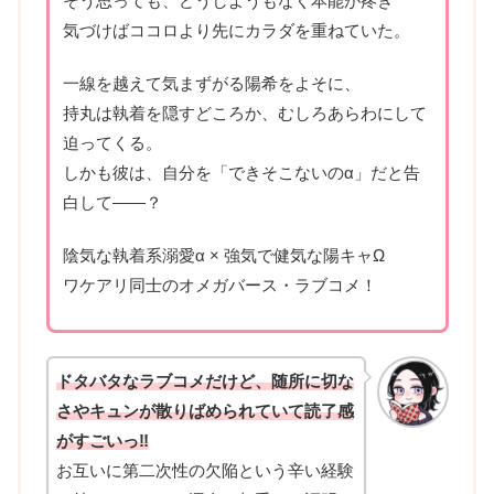
そう思っても、どうしようもなく本能が疼き
気づけばココロより先にカラダを重ねていた。
一線を越えて気まずがる陽希をよそに、
持丸は執着を隠すどころか、むしろあらわにして
迫ってくる。
しかも彼は、自分を「できそこないのα」だと告
白して――？
陰気な執着系溺愛α × 強気で健気な陽キャΩ
ワケアリ同士のオメガバース・ラブコメ！
ドタバタなラブコメだけど、随所に切な
さやキュンが散りばめられていて読了感
がすごいっ‼
お互いに第二次性の欠陥という辛い経験