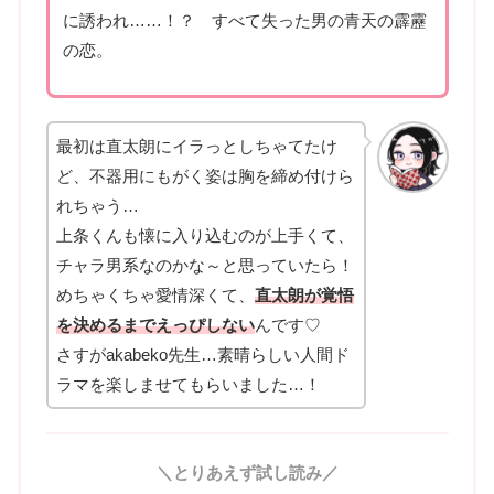
に誘われ……！？ すべて失った男の青天の霹靂
の恋。
最初は直太朗にイラっとしちゃてたけ
ど、不器用にもがく姿は胸を締め付けら
れちゃう…
上条くんも懐に入り込むのが上手くて、
チャラ男系なのかな～と思っていたら！
めちゃくちゃ愛情深くて、
直太朗が覚悟
を決めるまでえっぴしない
んです♡
さすがakabeko先生…素晴らしい人間ド
ラマを楽しませてもらいました…！
＼とりあえず試し読み／