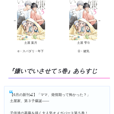
→
←
土屋 葉月
土屋 雫斗
α・スパダリ・年下
Ω・健気
『嫌いでいさせて 5巻』あらすじ
【6月の新刊🍒】「ママ、発情期って怖かった？」
土屋家、第３子爆誕――
子供達の葛藤を描く大人気オメガバース第５巻！