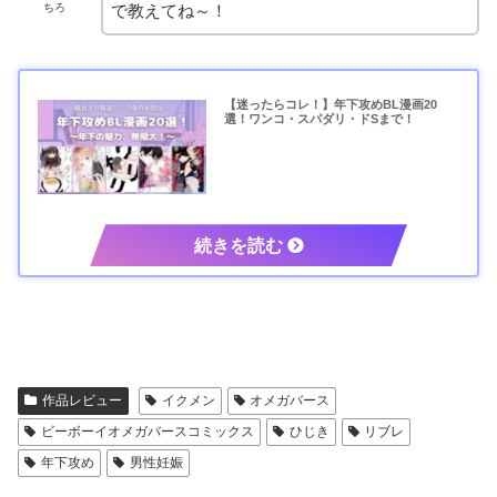
ちろ
で教えてね～！
【迷ったらコレ！】年下攻めBL漫画20
選！ワンコ・スパダリ・ドSまで！
作品レビュー
イクメン
オメガバース
ビーボーイオメガバースコミックス
ひじき
リブレ
年下攻め
男性妊娠