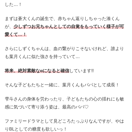
した…！
まずは蒼大くんの誕生で、赤ちゃん返りしちゃった湊くん
が、
少しずつお兄ちゃんとしての自覚をもっていく様子が可
愛くて…！
さらにしずくちゃんは、血の繋がりこそないけれど、誰より
も葉月くんに似た強さを持っていて…
将来、絶対素敵なαになると確信
しています!!
そんな子どもたちと一緒に、葉月くんもパパとして成長！
雫斗さんの身体を労わったり、子どもたちの心の揺れにも敏
感に気づいて寄り添う姿は、最高のパパ♡
ファミリードラマとして見どころたっぷりなんですが、やは
りBLとしての糖度も欲しいっ！