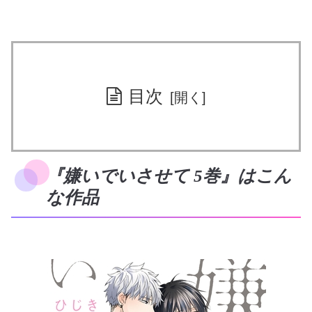
目次
『嫌いでいさせて 5巻』はこん
な作品