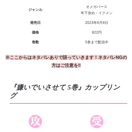
オメガバース
ジャンル
年下攻め・イクメン
発売日
2023年6月9日
価格
822円
巻数
5巻まで配信中
※ここからはネタバレありで語っていきます！ネタバレNGの
方はご注意を‼
『嫌いでいさせて 5巻』カップリン
グ