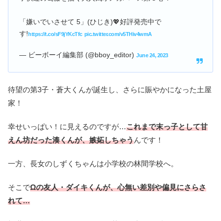
「嫌いでいさせて 5」(ひじき)💖好評発売中で
す!
https://t.co/sF9jYKcTfc
pic.twitter.com/v5THiv4wmA
— ビーボーイ編集部 (@bboy_editor)
June 24, 2023
待望の第3子・蒼大くんが誕生し、さらに賑やかになった土屋
家！
幸せいっぱい！に見えるのですが…
これまで末っ子として甘
えん坊だった湊くんが、嫉妬しちゃう
んです！
一方、長女のしずくちゃんは小学校の林間学校へ。
そこで
Ωの友人・ダイキくんが、心無い差別や偏見にさらさ
れて…