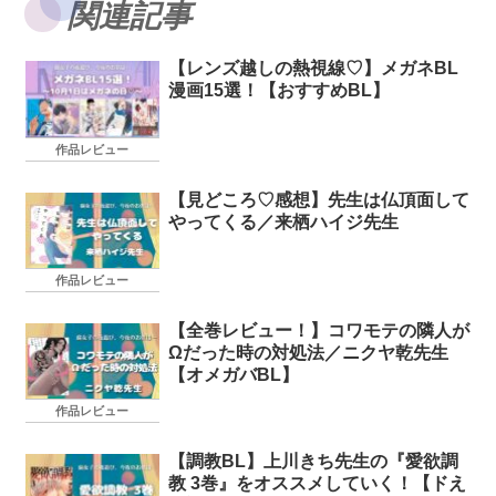
関連記事
【レンズ越しの熱視線♡】メガネBL
漫画15選！【おすすめBL】
作品レビュー
【見どころ♡感想】先生は仏頂面して
やってくる／来栖ハイジ先生
作品レビュー
【全巻レビュー！】コワモテの隣人が
Ωだった時の対処法／ニクヤ乾先生
【オメガバBL】
作品レビュー
【調教BL】上川きち先生の『愛欲調
教 3巻』をオススメしていく！【ドえ